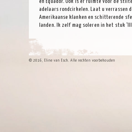
en Equador. Ook is er ruimte voor de sti
adelaars rondcirkelen. Laat u verrassen 
Amerikaanse klanken en schitterende sfe
landen. Ik zelf mag soleren in het stuk 'Il
©
2016, Eline van Esch. Alle rechten voorbehouden