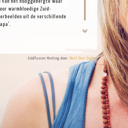
lte van het hooggebergte waar
door warmbloedige Zuid-
erbeelden uit de verschillende
lapa'.
ColdFusion Hosting door:
Next Door Digital